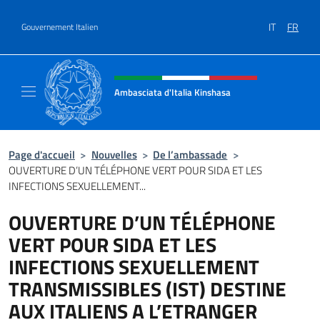
Aller au contenu
IT
FR
Gouvernement Italien
Site Web, social et en-tête de m
Ambasciata d'Italia Kinshasa
Il sito ufficiale dell'Ambasciata d'Italia a Ki
Page d'accueil
>
Nouvelles
>
De l’ambassade
>
OUVERTURE D’UN TÉLÉPHONE VERT POUR SIDA ET LES
INFECTIONS SEXUELLEMENT...
OUVERTURE D’UN TÉLÉPHONE
VERT POUR SIDA ET LES
INFECTIONS SEXUELLEMENT
TRANSMISSIBLES (IST) DESTINE
AUX ITALIENS A L’ETRANGER