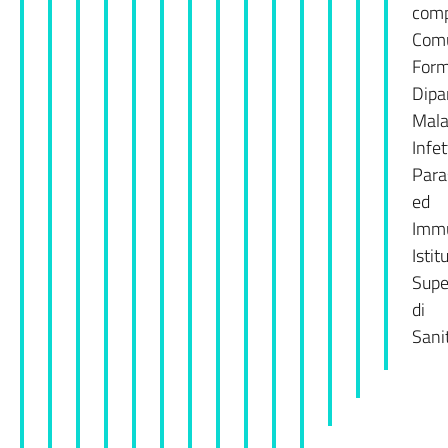
comp
Comu
Form
Dipa
Mala
Infet
Para
ed
Imm
Istit
Supe
di
Sani