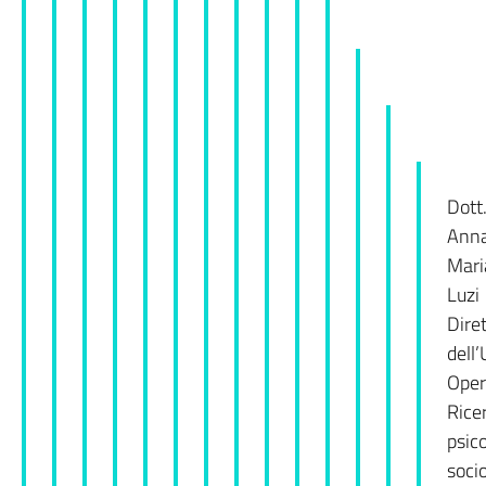
Dott
Ann
Mari
Luzi
Dire
dell’
Oper
Rice
psic
soci