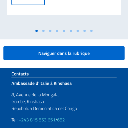
Naviguer dans la rubrique
Section de pied de page
Contacts
Ambassade d’Italie à Kinshasa
8, Avenue de la Mongala
Gombe, Kinshasa
Repubblica Democratica del Congo
Tel:
+243 815 553 651
/
652