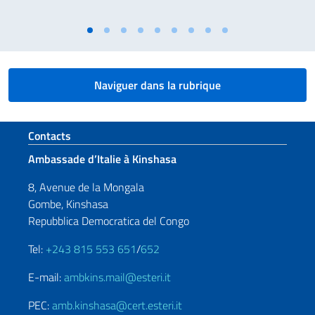
Naviguer dans la rubrique
Section de pied de page
Contacts
Ambassade d’Italie à Kinshasa
8, Avenue de la Mongala
Gombe, Kinshasa
Repubblica Democratica del Congo
Tel:
+243 815 553 651
/
652
E-mail:
ambkins.mail@esteri.it
PEC:
amb.kinshasa@cert.esteri.it