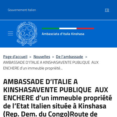
Aller au contenu
FR
Gouvernement Italien
Site Web, social et en-tête de m
Ambasciata d'Italia Kinshasa
Il sito ufficiale dell'Ambasciata d'Italia a Ki
Page d'accueil
>
Nouvelles
>
De l’ambassade
>
AMBASSADE D’ITALIE A KINSHASAVENTE PUBLIQUE AUX
ENCHERE d’un immeuble propriété...
AMBASSADE D’ITALIE A
KINSHASAVENTE PUBLIQUE AUX
ENCHERE d’un immeuble propriété
de l’Etat Italien située à Kinshasa
(Rep. Dem. du Congo)Route de