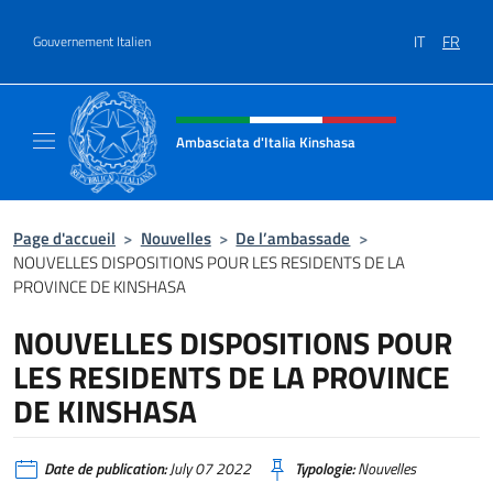
Aller au contenu
IT
FR
Gouvernement Italien
Site Web, social et en-tête de m
Ambasciata d'Italia Kinshasa
Il sito ufficiale dell'Ambasciata d'Italia a Ki
Page d'accueil
>
Nouvelles
>
De l’ambassade
>
NOUVELLES DISPOSITIONS POUR LES RESIDENTS DE LA
PROVINCE DE KINSHASA
NOUVELLES DISPOSITIONS POUR
LES RESIDENTS DE LA PROVINCE
DE KINSHASA
Date de publication:
July 07 2022
Typologie:
Nouvelles