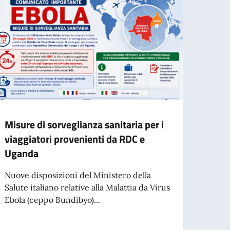
Misure di sorveglianza sanitaria per i
Proce
viaggiatori provenienti da RDC e
l’ass
Uganda
contr
comm
Nuove disposizioni del Ministero della
Salute italiano relative alla Malattia da Virus
L’Amba
Ebola (ceppo Bundibyo)...
che è 
degli 