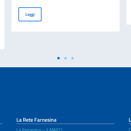
Festa della Repubblica Italiana a Kinshasa: celebrato l
Leggi
mpiegato a contratto da adibire ai servizi di autista-commesso-centralinista:
La Rete Farnesina
L
La Farnesina – il MAECI
C