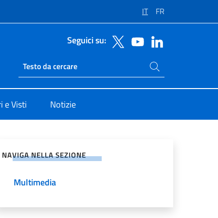
IT
FR
Seguici su:
Cerca nel sito
Ricerca sito live
 e Visti
Notizie
vidi sui Social Network
NAVIGA NELLA SEZIONE
Multimedia