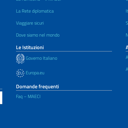
La Rete diplomatica
I
Viaggiare sicuri
S
Dove siamo nel mondo
N
Le Istituzioni
A
Governo Italiano
A
Europa.eu
Domande frequenti
Faq – MAECI