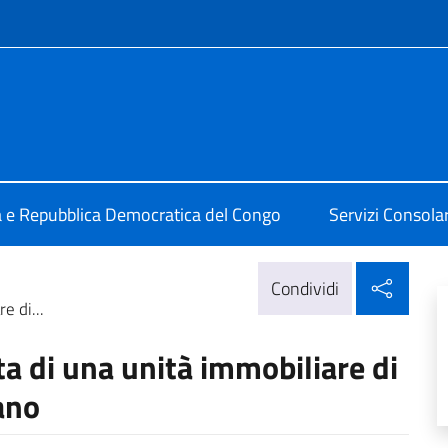
e menù
alia a Kinshasa
ia e Repubblica Democratica del Congo
Servizi Consolari
Condi
Condividi
e di...
ta di una unità immobiliare di
iano