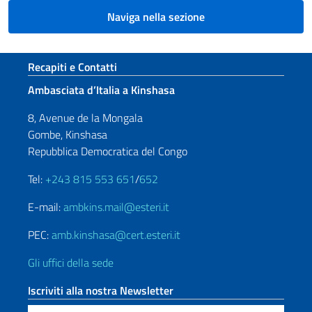
Naviga nella sezione
Sezione footer
Recapiti e Contatti
Ambasciata d’Italia a Kinshasa
8, Avenue de la Mongala
Gombe, Kinshasa
Repubblica Democratica del Congo
Tel:
+243 815 553 651
/
652
E-mail:
ambkins.mail@esteri.it
PEC:
amb.kinshasa@cert.esteri.it
Gli uffici della sede
Iscriviti alla nostra Newsletter