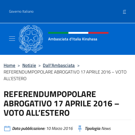
Salta al contenuto
IT
Governo Italiano
Intestazione sito, social e menù
Ambasciata d'Italia Kinshasa
Il sito ufficiale dell'Ambasciata d'Italia a Ki
Home
>
Notizie
>
Dall’Ambasciata
>
REFERENDUMPOPOLARE ABROGATIVO 17 APRILE 2016 – VOTO
ALL’ESTERO
REFERENDUMPOPOLARE
ABROGATIVO 17 APRILE 2016 –
VOTO ALL’ESTERO
Data pubblicazione:
10 Marzo 2016
Tipologia:
News