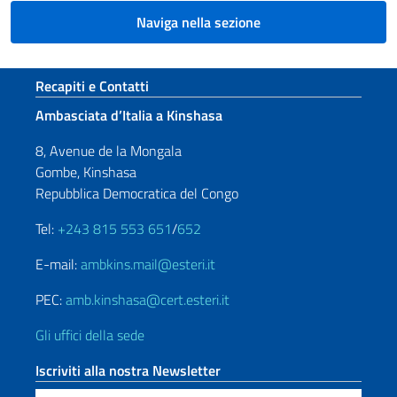
Naviga nella sezione
Sezione footer
Recapiti e Contatti
Ambasciata d’Italia a Kinshasa
8, Avenue de la Mongala
Gombe, Kinshasa
Repubblica Democratica del Congo
Tel:
+243 815 553 651
/
652
E-mail:
ambkins.mail@esteri.it
PEC:
amb.kinshasa@cert.esteri.it
Gli uffici della sede
Iscriviti alla nostra Newsletter