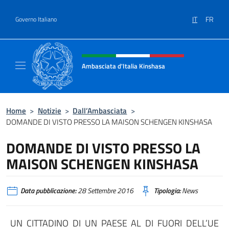
Salta al contenuto
IT
FR
Governo Italiano
Intestazione sito, social e menù
Ambasciata d'Italia Kinshasa
Il sito ufficiale dell'Ambasciata d'Italia a Ki
Home
>
Notizie
>
Dall’Ambasciata
>
DOMANDE DI VISTO PRESSO LA MAISON SCHENGEN KINSHASA
DOMANDE DI VISTO PRESSO LA
MAISON SCHENGEN KINSHASA
Data pubblicazione:
28 Settembre 2016
Tipologia:
News
UN CITTADINO DI UN PAESE AL DI FUORI DELL’UE