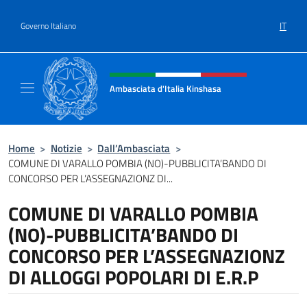
Salta al contenuto
IT
Governo Italiano
Intestazione sito, social e menù
Ambasciata d'Italia Kinshasa
Il sito ufficiale dell'Ambasciata d'Italia a Ki
Home
>
Notizie
>
Dall’Ambasciata
>
COMUNE DI VARALLO POMBIA (NO)-PUBBLICITA’BANDO DI
CONCORSO PER L’ASSEGNAZIONZ DI...
COMUNE DI VARALLO POMBIA
(NO)-PUBBLICITA’BANDO DI
CONCORSO PER L’ASSEGNAZIONZ
DI ALLOGGI POPOLARI DI E.R.P