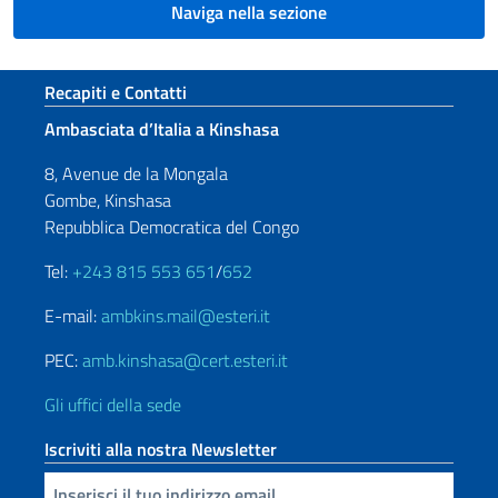
Naviga nella sezione
Sezione footer
Recapiti e Contatti
Ambasciata d’Italia a Kinshasa
8, Avenue de la Mongala
Gombe, Kinshasa
Repubblica Democratica del Congo
Tel:
+243 815 553 651
/
652
E-mail:
ambkins.mail@esteri.it
PEC:
amb.kinshasa@cert.esteri.it
Gli uffici della sede
Iscriviti alla nostra Newsletter
Inserisci la tua email