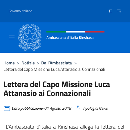
Salta al contenuto
IT
FR
Governo Italiano
Intestazione sito, social e menù
Ambasciata d'Italia Kinshasa
Il sito ufficiale dell'Ambasciata d'Italia a Ki
Home
>
Notizie
>
Dall’Ambasciata
>
Lettera del Capo Missione Luca Attanasio ai Connazionali
Lettera del Capo Missione Luca
Attanasio ai Connazionali
Data pubblicazione:
01 Agosto 2018
Tipologia:
News
L’Ambasciata d’Italia a Kinshasa allega la lettera del