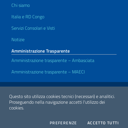
Chi siamo
Italia e RD Congo
Servizi Consolari e Visti
Notizie
Amministrazione Trasparente
Amministrazione trasparente – Ambasciata
Amministrazione trasparente – MAECI
Link Utili
Note legali
Privacy e cookie policy
Dichiarazione di accessibilità
Questo sito utilizza cookies tecnici (necessari) e analitici.
Proseguendo nella navigazione accetti l'utilizzo dei
cookies.
2026 Copyright Ministero degli Affari Esteri e della Cooperazione
Internazionale
COOKIES
I CO
PREFERENZE
ACCETTO TUTTI