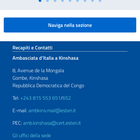
Naviga nella sezione
Sezione footer
Recapiti e Contatti
Ambasciata d’Italia a Kinshasa
8, Avenue de la Mongala
Gombe, Kinshasa
Repubblica Democratica del Congo
Tel:
+243 815 553 651
/
652
E-mail:
ambkins.mail@esteri.it
PEC:
amb.kinshasa@cert.esteri.it
Gli uffici della sede