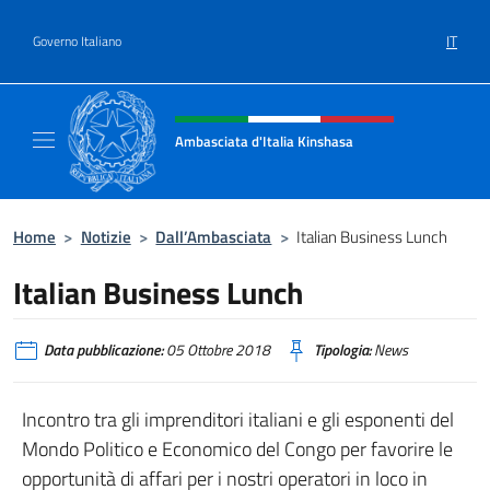
Salta al contenuto
IT
Governo Italiano
Intestazione sito, social e menù
Ambasciata d'Italia Kinshasa
Il sito ufficiale dell'Ambasciata d'Italia a Ki
Home
>
Notizie
>
Dall’Ambasciata
>
Italian Business Lunch
Italian Business Lunch
Data pubblicazione:
05 Ottobre 2018
Tipologia:
News
Incontro tra gli imprenditori italiani e gli esponenti del
Mondo Politico e Economico del Congo per favorire le
opportunità di affari per i nostri operatori in loco in