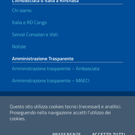
L’Ambasciata d’Italia a Kinshasa
Chi siamo
Italia e RD Congo
Servizi Consolari e Visti
Notizie
Amministrazione Trasparente
Amministrazione trasparente – Ambasciata
Amministrazione trasparente – MAECI
Link Utili
Note legali
Privacy e cookie policy
Dichiarazione di accessibilità
Questo sito utilizza cookies tecnici (necessari) e analitici.
Proseguendo nella navigazione accetti l'utilizzo dei
cookies.
2026 Copyright Ministero degli Affari Esteri e della Cooperazione
Internazionale
COOKIES
I CO
PREFERENZE
ACCETTO TUTTI