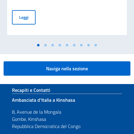
Procedura di selezione per l’assunzione di un impiegato a co
Leggi
Naviga nella sezione
Sezione footer
Recapiti e Contatti
Ambasciata d’Italia a Kinshasa
8, Avenue de la Mongala
Gombe, Kinshasa
Repubblica Democratica del Congo