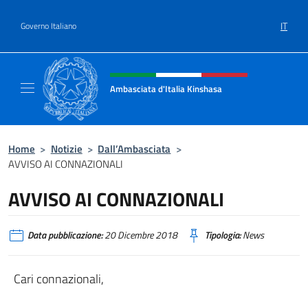
Salta al contenuto
IT
Governo Italiano
Intestazione sito, social e menù
Ambasciata d'Italia Kinshasa
Il sito ufficiale dell'Ambasciata d'Italia a Ki
Home
>
Notizie
>
Dall’Ambasciata
>
AVVISO AI CONNAZIONALI
AVVISO AI CONNAZIONALI
Data pubblicazione:
20 Dicembre 2018
Tipologia:
News
Cari connazionali,