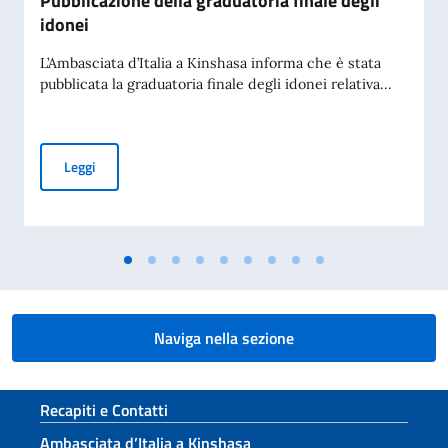
Pubblicazione della graduatoria finale degli
idonei
L’Ambasciata d’Italia a Kinshasa informa che è stata
pubblicata la graduatoria finale degli idonei relativa...
Procedura di selezione per l’assunzione di un impiegato a co
Leggi
Naviga nella sezione
Sezione footer
Recapiti e Contatti
Ambasciata d’Italia a Kinshasa