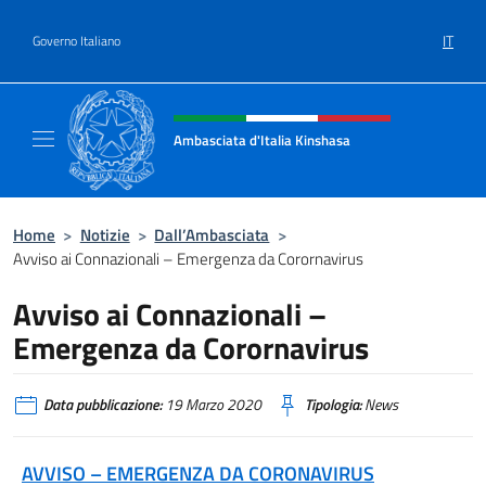
Salta al contenuto
IT
Governo Italiano
Intestazione sito, social e menù
Ambasciata d'Italia Kinshasa
Il sito ufficiale dell'Ambasciata d'Italia a Ki
Home
>
Notizie
>
Dall’Ambasciata
>
Avviso ai Connazionali – Emergenza da Corornavirus
Avviso ai Connazionali –
Emergenza da Corornavirus
Data pubblicazione:
19 Marzo 2020
Tipologia:
News
AVVISO – EMERGENZA DA CORONAVIRUS