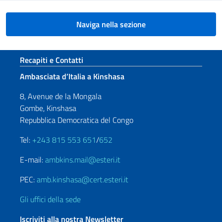
Naviga nella sezione
Sezione footer
Recapiti e Contatti
Ambasciata d’Italia a Kinshasa
8, Avenue de la Mongala
Gombe, Kinshasa
Repubblica Democratica del Congo
Tel:
+243 815 553 651
/
652
E-mail:
ambkins.mail@esteri.it
PEC:
amb.kinshasa@cert.esteri.it
Gli uffici della sede
Iscriviti alla nostra Newsletter