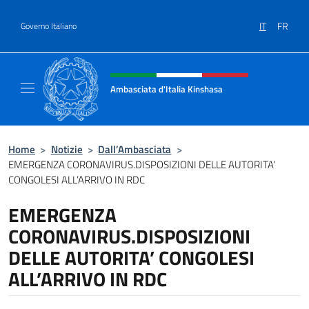
Salta al contenuto
IT
FR
Governo Italiano
Intestazione sito, social e menù
Ambasciata d'Italia Kinshasa
Il sito ufficiale dell'Ambasciata d'Italia a Ki
Home
>
Notizie
>
Dall’Ambasciata
>
EMERGENZA CORONAVIRUS.DISPOSIZIONI DELLE AUTORITA’
CONGOLESI ALL’ARRIVO IN RDC
EMERGENZA
CORONAVIRUS.DISPOSIZIONI
DELLE AUTORITA’ CONGOLESI
ALL’ARRIVO IN RDC