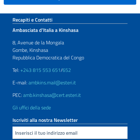
Sezione footer
Recapiti e Contatti
Ambasciata d’Italia a Kinshasa
8, Avenue de la Mongala
Gombe, Kinshasa
Repubblica Democratica del Congo
Tel:
+243 815 553 651
/
652
E-mail:
ambkins.mail@esteri.it
PEC:
amb.kinshasa@cert.esteri.it
Gli uffici della sede
Iscriviti alla nostra Newsletter
Inserisci la tua email