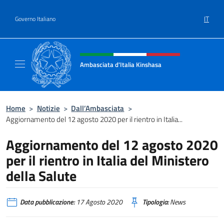
Salta al contenuto
IT
Governo Italiano
Intestazione sito, social e menù
Ambasciata d'Italia Kinshasa
Il sito ufficiale dell'Ambasciata d'Italia a Ki
Home
>
Notizie
>
Dall’Ambasciata
>
Aggiornamento del 12 agosto 2020 per il rientro in Italia...
Aggiornamento del 12 agosto 2020
per il rientro in Italia del Ministero
della Salute
Data pubblicazione:
17 Agosto 2020
Tipologia:
News