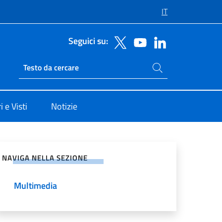
IT
Seguici su:
Cerca nel sito
Ricerca sito live
 e Visti
Notizie
vidi sui Social Network
NAVIGA NELLA SEZIONE
Multimedia