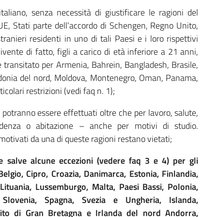
taliano, senza necessità di giustificare le ragioni del
 UE, Stati parte dell’accordo di Schengen, Regno Unito,
nieri residenti in uno di tali Paesi e i loro rispettivi
ivente di fatto, figli a carico di età inferiore a 21 anni,
è transitato per Armenia, Bahrein, Bangladesh, Brasile,
edonia del nord, Moldova, Montenegro, Oman, Panama,
olari restrizioni (vedi faq n. 1);
a potranno essere effettuati oltre che per lavoro, salute,
esidenza o abitazione – anche per motivi di studio.
motivati da una di queste ragioni restano vietati;
te salve alcune eccezioni (vedere faq 3 e 4) per gli
 Belgio, Cipro, Croazia, Danimarca, Estonia, Finlandia,
 Lituania, Lussemburgo, Malta, Paesi Bassi, Polonia,
 Slovenia, Spagna, Svezia e Ungheria, Islanda,
nito di Gran Bretagna e Irlanda del nord Andorra,