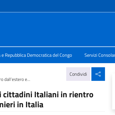
e menù
alia a Kinshasa
ia e Repubblica Democratica del Congo
Servizi Consolari
Condi
Condividi
ro dall’estero e...
cittadini Italiani in rientro
ieri in Italia