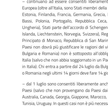
– continuano ad essere consentiti liberament
Europea (oltre all’Italia, sono Stati membri della
Estonia, Finlandia, Francia, Germania, Grecia,
Bassi, Polonia, Portogallo, Repubblica Cec
Ungheria), Stati parte dell’accordo di Schengen
Islanda, Liechtenstein, Norvegia, Svizzera), R
Principato di Monaco, Repubblica di San Marino
Paesi non dovrà più giustificare le ragioni del v
Bulgaria e Romania) non è sottoposto all’obblig
Italia (salvo che non abbia soggiornato in un Pae
in Italia). Chi entra a partire dal 24 luglio da 
o Romania negli ultimi 14 giorni deve fare 14 gio
– dal 1 luglio sono consentiti liberamente anche
Paesi (salvo che non provengano da Paesi dai q
Australia, Canada, Georgia, Giappone, Marocco,
Tunisia, Uruguay. In questi casi non è più necessar