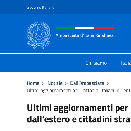
Salta al contenuto
Governo Italiano
Intestazione sito, social 
Ambasciata d'Italia Kinshasa
Il sito ufficiale dell'Ambasciata d'It
Chi siamo
Ital
Home
>
Notizie
>
Dall’Ambasciata
>
Ultimi aggiornamenti per i cittadini Italiani in rient
Ultimi aggiornamenti per i 
dall’estero e cittadini stran