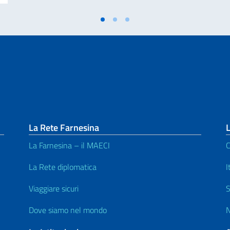
La Rete Farnesina
L
La Farnesina – il MAECI
C
La Rete diplomatica
I
Viaggiare sicuri
S
Dove siamo nel mondo
N