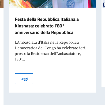
Festa della Repubblica Italiana a
Kinshasa: celebrato l'80°
anniversario della Repubblica
L’Ambasciata d’Italia nella Repubblica
Democratica del Congo ha celebrato ieri,
presso la Residenza dell’Ambasciatore,
l’80°...
Festa della Repubblica Italiana a Kinshasa: celebrato l
Leggi
mpiegato a contratto da adibire ai servizi di autista-commesso-centralinista: