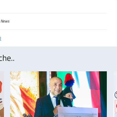
News
O
che..