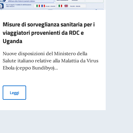
Misure di sorveglianza sanitaria per i
Proce
viaggiatori provenienti da RDC e
l’ass
Uganda
contr
comm
Nuove disposizioni del Ministero della
Salute italiano relative alla Malattia da Virus
L’Amba
Ebola (ceppo Bundibyo)...
che è 
degli 
Misure di sorveglianza sanitaria per i viaggiatori provenienti da
Leggi
'80° anniversario della Repubblica
Leg
 Pubblicazione della graduatoria finale degli idonei