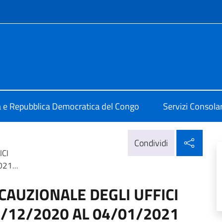
e menù
alia a Kinshasa
ia e Repubblica Democratica del Congo
Servizi Consolari
Condi
Condividi
ICI
21...
CAUZIONALE DEGLI UFFICI
8/12/2020 AL 04/01/2021