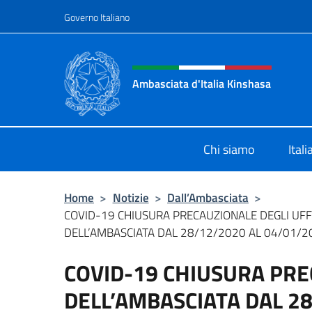
Salta al contenuto
Governo Italiano
Intestazione sito, social 
Ambasciata d'Italia Kinshasa
Il sito ufficiale dell'Ambasciata d'It
Chi siamo
Ital
Home
>
Notizie
>
Dall’Ambasciata
>
COVID-19 CHIUSURA PRECAUZIONALE DEGLI UFF
DELL’AMBASCIATA DAL 28/12/2020 AL 04/01/20
COVID-19 CHIUSURA PRE
DELL’AMBASCIATA DAL 2