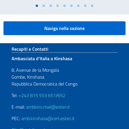
Naviga nella sezione
Sezione footer
Recapiti e Contatti
Ambasciata d’Italia a Kinshasa
8, Avenue de la Mongala
Gombe, Kinshasa
Repubblica Democratica del Congo
Tel:
+243 815 553 651
/
652
E-mail:
ambkins.mail@esteri.it
PEC:
amb.kinshasa@cert.esteri.it