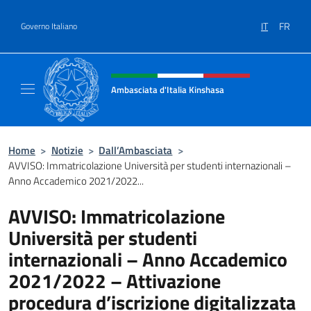
Salta al contenuto
IT
FR
Governo Italiano
Intestazione sito, social e menù
Ambasciata d'Italia Kinshasa
Il sito ufficiale dell'Ambasciata d'Italia a Ki
Home
>
Notizie
>
Dall’Ambasciata
>
AVVISO: Immatricolazione Università per studenti internazionali –
Anno Accademico 2021/2022...
AVVISO: Immatricolazione
Università per studenti
internazionali – Anno Accademico
2021/2022 – Attivazione
procedura d’iscrizione digitalizzata