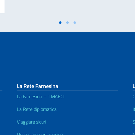
La Rete Farnesina
L
La Farnesina – il MAECI
C
La Rete diplomatica
I
Viaggiare sicuri
S
Dove siamo nel mondo
N