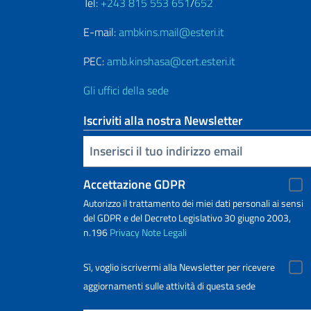
Tel:
+243 815 553 651
/
652
E-mail:
ambkins.mail@esteri.it
PEC:
amb.kinshasa@cert.esteri.it
Gli uffici della sede
Iscriviti alla nostra Newsletter
Inserisci la tua email
Accettazione GDPR
Autorizzo il trattamento dei miei dati personali ai sensi
del GDPR e del Decreto Legislativo 30 giugno 2003,
n.196
Privacy
Note Legali
Sì, voglio iscrivermi alla Newsletter per ricevere
aggiornamenti sulle attività di questa sede