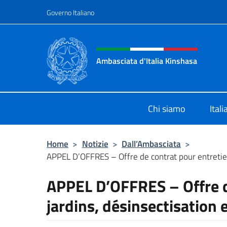
Salta al contenuto
Governo Italiano
Intestazione sito, social 
Ambasciata d'Italia Kinshasa
Il sito ufficiale dell'Ambasciata d'It
Chi siamo
Ital
Home
>
Notizie
>
Dall’Ambasciata
>
APPEL D’OFFRES – Offre de contrat pour entretien 
APPEL D’OFFRES – Offre d
jardins, désinsectisation 