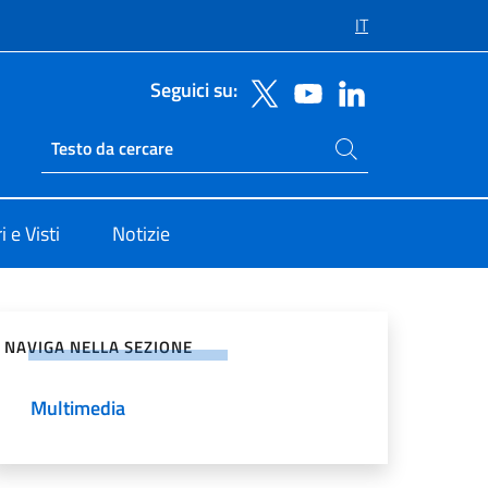
IT
Seguici su:
Cerca nel sito
Ricerca sito live
 e Visti
Notizie
vidi sui Social Network
NAVIGA NELLA SEZIONE
Multimedia