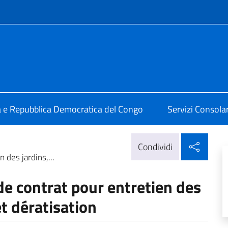
e menù
alia a Kinshasa
ia e Repubblica Democratica del Congo
Servizi Consolari
Condi
Condividi
des jardins,...
e contrat pour entretien des
et dératisation