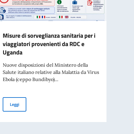
Misure di sorveglianza sanitaria per i
Proce
viaggiatori provenienti da RDC e
l’ass
Uganda
contr
comm
Nuove disposizioni del Ministero della
Salute italiano relative alla Malattia da Virus
L’Amba
Ebola (ceppo Bundibyo)...
che è 
degli 
Misure di sorveglianza sanitaria per i viaggiatori provenienti da
Leggi
'80° anniversario della Repubblica
Leg
 Pubblicazione della graduatoria finale degli idonei