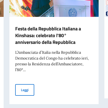
Festa della Repubblica Italiana a
Kinshasa: celebrato l'80°
anniversario della Repubblica
L’Ambasciata d’Italia nella Repubblica
Democratica del Congo ha celebrato ieri,
presso la Residenza dell’Ambasciatore,
l’80°...
Festa della Repubblica Italiana a Kinshasa: celebrato l
Leggi
mpiegato a contratto da adibire ai servizi di autista-commesso-centralinista: