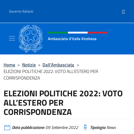
Salta al contenuto
IT
Governo Italiano
Intestazione sito, social e menù
Ambasciata d'Italia Kinshasa
Il sito ufficiale dell'Ambasciata d'Italia a Ki
Home
>
Notizie
>
Dall’Ambasciata
>
ELEZIONI POLITICHE 2022: VOTO ALL’ESTERO PER
CORRISPONDENZA
ELEZIONI POLITICHE 2022: VOTO
ALL’ESTERO PER
CORRISPONDENZA
Data pubblicazione:
09 Settembre 2022
Tipologia:
News