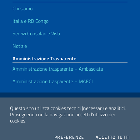
Chi siamo
Italia e RD Congo
Servizi Consolari e Visti
Notizie
Amministrazione Trasparente
Amministrazione trasparente – Ambasciata
Amministrazione trasparente – MAECI
Link Utili
Note legali
Privacy e cookie policy
Dichiarazione di accessibilità
Questo sito utilizza cookies tecnici (necessari) e analitici.
Proseguendo nella navigazione accetti l'utilizzo dei
cookies.
2026 Copyright Ministero degli Affari Esteri e della Cooperazione
Internazionale
COOKIES
I CO
PREFERENZE
ACCETTO TUTTI