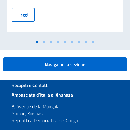
Procedura di selezione per l’assunzione di un impiegato a co
Leggi
Naviga nella sezione
Sezione footer
Recapiti e Contatti
Ambasciata d’Italia a Kinshasa
8, Avenue de la Mongala
Gombe, Kinshasa
Repubblica Democratica del Congo