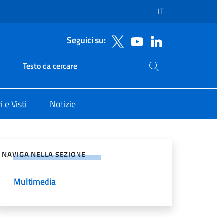
IT
Seguici su:
Cerca nel sito
Ricerca sito live
 e Visti
Notizie
vidi sui Social Network
NAVIGA NELLA SEZIONE
Multimedia