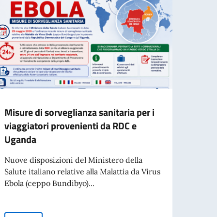
Misure di sorveglianza sanitaria per i
Proce
viaggiatori provenienti da RDC e
l’ass
Uganda
contr
comm
Nuove disposizioni del Ministero della
Salute italiano relative alla Malattia da Virus
L’Amba
Ebola (ceppo Bundibyo)...
che è 
degli 