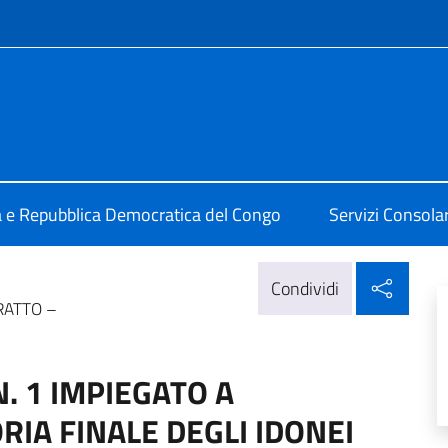
e menù
alia a Kinshasa
ia e Repubblica Democratica del Congo
Servizi Consolari
Condi
Condividi
RATTO –
N. 1 IMPIEGATO A
IA FINALE DEGLI IDONEI