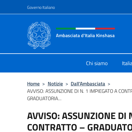
Salta al contenuto
Governo Italiano
Intestazione sito, social 
Ambasciata d'Italia Kinshasa
Il sito ufficiale dell'Ambasciata d'It
Chi siamo
Ital
Home
>
Notizie
>
Dall’Ambasciata
>
AVVISO: ASSUNZIONE DI N. 1 IMPIEGATO A CONT
GRADUATORIA...
AVVISO: ASSUNZIONE DI 
CONTRATTO – GRADUATOR