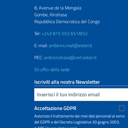
8, Avenue de la Mongala
Gombe, Kinshasa
Repubblica Democratica del Congo
Tel:
+243 815 553 651
/
652
E-mail:
ambkins.mail@esteri.it
PEC:
amb.kinshasa@cert.esteri.it
Gli uffici della sede
Iscriviti alla nostra Newsletter
Inserisci la tua email
Accettazione GDPR
Autorizzo il trattamento dei miei dati personali ai sensi
del GDPR e del Decreto Legislativo 30 giugno 2003,
n.196
Privacy
Note Legali