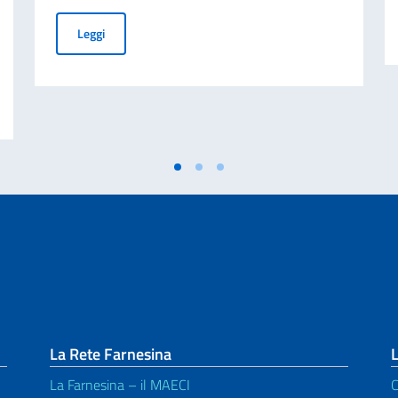
Festa della Repubblica Italiana a Kinshasa: celebrato l
Leggi
mpiegato a contratto da adibire ai servizi di autista-commesso-centralinista:
La Rete Farnesina
L
La Farnesina – il MAECI
C