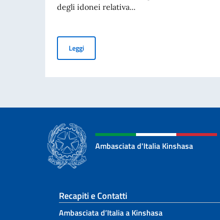
degli idonei relativa...
Procedura di selezione per l’assunzione di un i
Leggi
Ambasciata d'Italia Kinshasa
Sezione footer
Recapiti e Contatti
Ambasciata d’Italia a Kinshasa