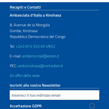
Sezione footer
Recapiti e Contatti
Ambasciata d’Italia a Kinshasa
8, Avenue de la Mongala
Gombe, Kinshasa
Repubblica Democratica del Congo
Tel:
+243 815 553 651
/
652
E-mail:
ambkins.mail@esteri.it
PEC:
amb.kinshasa@cert.esteri.it
Gli uffici della sede
Iscriviti alla nostra Newsletter
Inserisci la tua email
Accettazione GDPR