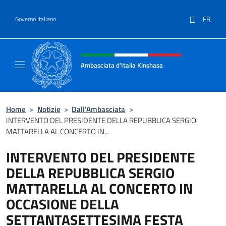
Salta al contenuto
IT
FR
Governo Italiano
Intestazione sito, social e menù
Ambasciata d'Italia Kinshasa
Il sito ufficiale dell'Ambasciata d'Italia a Ki
Home
>
Notizie
>
Dall’Ambasciata
>
INTERVENTO DEL PRESIDENTE DELLA REPUBBLICA SERGIO
MATTARELLA AL CONCERTO IN...
INTERVENTO DEL PRESIDENTE
DELLA REPUBBLICA SERGIO
MATTARELLA AL CONCERTO IN
OCCASIONE DELLA
SETTANTASETTESIMA FESTA