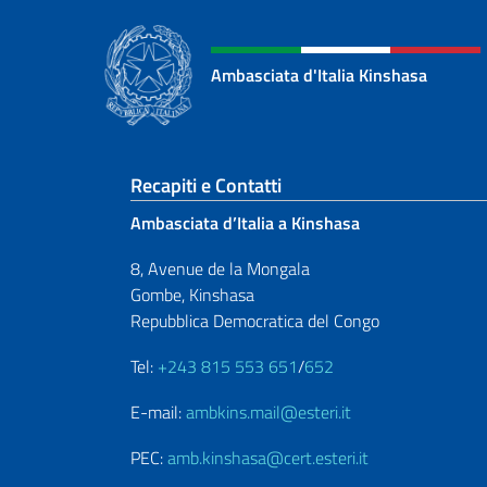
Ambasciata d'Italia Kinshasa
Sezione footer
Recapiti e Contatti
Ambasciata d’Italia a Kinshasa
8, Avenue de la Mongala
Gombe, Kinshasa
Repubblica Democratica del Congo
Tel:
+243 815 553 651
/
652
E-mail:
ambkins.mail@esteri.it
PEC:
amb.kinshasa@cert.esteri.it