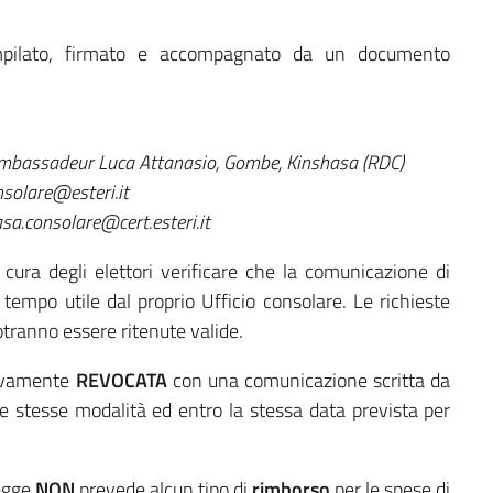
mpilato, firmato e accompagnato da un documento
Ambassadeur Luca Attanasio, Gombe, Kinshasa (RDC)
solare@esteri.it
a.consolare@cert.esteri.it
cura degli elettori verificare che la comunicazione di
 tempo utile dal proprio Ufficio consolare. Le richieste
tranno essere ritenute valide.
ssivamente
REVOCATA
con una comunicazione scritta da
le stesse modalità ed entro la stessa data prevista per
Legge
NON
prevede alcun tipo di
rimborso
per le spese di