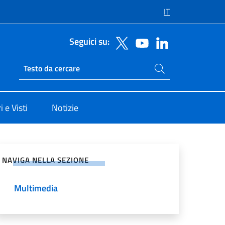
IT
Seguici su:
Cerca nel sito
Ricerca sito live
 e Visti
Notizie
vidi sui Social Network
NAVIGA NELLA SEZIONE
Multimedia