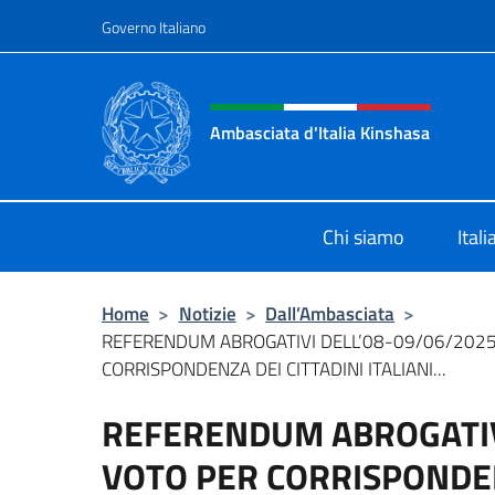
Salta al contenuto
Governo Italiano
Intestazione sito, social 
Ambasciata d'Italia Kinshasa
Il sito ufficiale dell'Ambasciata d'It
Chi siamo
Ital
Home
>
Notizie
>
Dall’Ambasciata
>
REFERENDUM ABROGATIVI DELL’08-09/06/2025
CORRISPONDENZA DEI CITTADINI ITALIANI...
REFERENDUM ABROGATIVI
VOTO PER CORRISPONDENZ