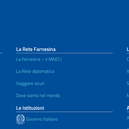
La Rete Farnesina
L
La Farnesina – il MAECI
C
La Rete diplomatica
I
Viaggiare sicuri
S
Dove siamo nel mondo
N
Le Istituzioni
A
Governo Italiano