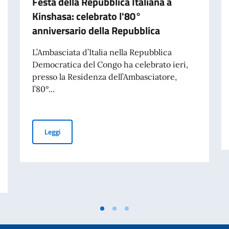
Festa della Repubblica Italiana a
Kinshasa: celebrato l'80°
anniversario della Repubblica
L’Ambasciata d’Italia nella Repubblica
Democratica del Congo ha celebrato ieri,
presso la Residenza dell’Ambasciatore,
l’80°...
Festa della Repubblica Italiana a Kinshasa: celebrato l
Leggi
mpiegato a contratto da adibire ai servizi di autista-commesso-centralinista: