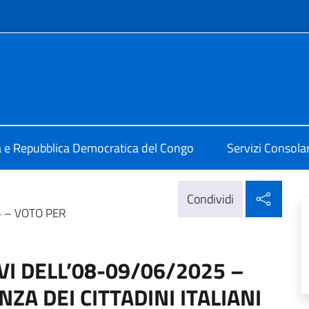
e menù
alia a Kinshasa
ia e Repubblica Democratica del Congo
Servizi Consolari
Condi
Condividi
 – VOTO PER
 DELL’08-09/06/2025 –
A DEI CITTADINI ITALIANI