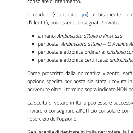
consolare di riferimento.
Il modulo (scaricabile
qui
), debitamente co
d’identità, può essere consegnato/inviato:
a mano:
Ambasciata d’Italia a Kinshasa
per posta:
Ambasciata d’Italia – 8, Avenue 
per posta elettronica ordinaria:
kinshasa.con
per posta elettronica certificata:
amb.kinshas
Come prescritto dalla normativa vigente, sarà 
opzione spedita per posta sia stata ricevuta in
pervenute oltre il termine sopra indicato NON po
La scelta di votare in Italia può essere succe
inviare o consegnare all’Ufficio consolare con 
l’esercizio dell’opzione.
Se si sceglie di rientrare in Italia per votare, la 