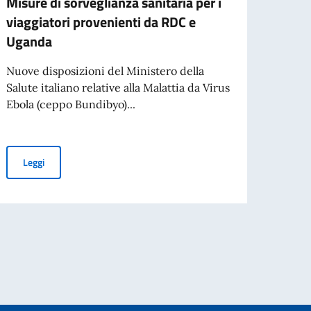
Misure di sorveglianza sanitaria per i
Proce
viaggiatori provenienti da RDC e
l’ass
Uganda
contr
comm
Nuove disposizioni del Ministero della
Salute italiano relative alla Malattia da Virus
L’Amba
Ebola (ceppo Bundibyo)...
che è 
degli 
Misure di sorveglianza sanitaria per i viaggiatori provenienti da
Leggi
'80° anniversario della Repubblica
Leg
 Pubblicazione della graduatoria finale degli idonei