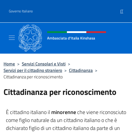
Salta al contenuto
IT
Governo Italiano
Intestazione sito, social e menù
Ambasciata d'Italia Kinshasa
Il sito ufficiale dell'Ambasciata d'Italia a Ki
Home
>
Servizi Consolari e Visti
>
Servizi per il cittadino straniero
>
Cittadinanza
>
Cittadinanza per riconoscimento
Cittadinanza per riconoscimento
È cittadino italiano il
minorenne
che viene riconosciuto
come figlio naturale da un cittadino italiano o che è
dichiarato figlio di un cittadino italiano da parte di un