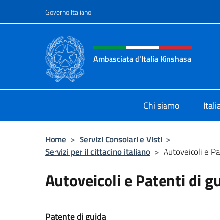
Salta al contenuto
Governo Italiano
Intestazione sito, social 
Ambasciata d'Italia Kinshasa
Il sito ufficiale dell'Ambasciata d'It
Chi siamo
Ital
Home
>
Servizi Consolari e Visti
>
Servizi per il cittadino italiano
>
Autoveicoli e Pa
Autoveicoli e Patenti di g
Patente di guida