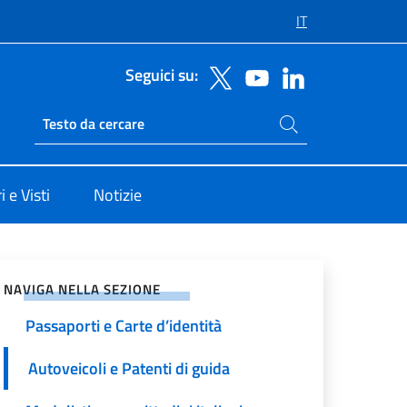
IT
Seguici su:
Cerca nel sito
Ricerca sito live
 e Visti
Notizie
vidi sui Social Network
NAVIGA NELLA SEZIONE
Passaporti e Carte d’identità
Autoveicoli e Patenti di guida