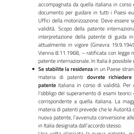
accompagnata da quella italiana in corso 
documento per guidare in tutti i Paesi eur
Uffici della motorizzazione. Deve essere 
validità. Scopo della patente internaziona
interpretazione della patente di guida in
attualmente in vigore (Ginevra 19.9.194
Vienna 8.11.1968, – ratificata con legge 
patente internazionale. In Italia è possibile
Se stabilite la residenza
in un Paese stranie
materia di patenti
dovrete richiedere
patente
italiana in corso di validità. Per 
l’obbligo del superamento di esami teorici 
corrispondente a quella italiana. La maggio
materia di patenti prevede che le Autorità 
nuova patente, l’avvenuta conversione alle
in Italia designata dall’accordo stesso.
Una volta rilasciata la nuova patente, q