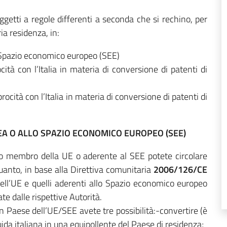
soggetti a regole differenti a seconda che si rechino, per
ria residenza, in:
o Spazio economico europeo (SEE)
cità con l’Italia in materia di conversione di patenti di
rocità con l’Italia in materia di conversione di patenti di
EA O ALLO SPAZIO ECONOMICO EUROPEO (SEE)
o membro della UE o aderente al SEE potete circolare
quanto, in base alla Direttiva comunitaria
2006/126/CE
dell’UE e quelli aderenti allo Spazio economico europeo
te dalle rispettive Autorità.
n Paese dell’UE/SEE avete tre possibilità:-convertire (è
uida italiana in una equipollente del Paese di residenza;