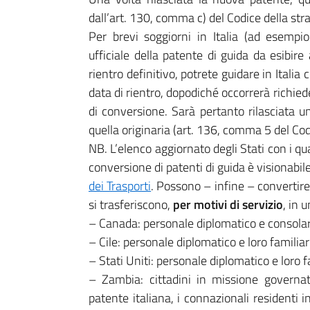
dall’art. 130, comma c) del Codice della st
Per brevi soggiorni in Italia (ad esempi
ufficiale della patente di guida da esibire 
rientro definitivo, potrete guidare in Italia
data di rientro, dopodiché occorrerà richied
di conversione. Sarà pertanto rilasciata u
quella originaria (art. 136, comma 5 del Cod
NB. L’elenco aggiornato degli Stati con i qual
conversione di patenti di guida è visionabile 
dei Trasporti
. Possono – infine – convertire 
si trasferiscono,
per motivi di servizio
, in 
– Canada: personale diplomatico e consolar
– Cile: personale diplomatico e loro familiar
– Stati Uniti: personale diplomatico e loro fa
– Zambia: cittadini in missione governat
patente italiana, i connazionali residenti