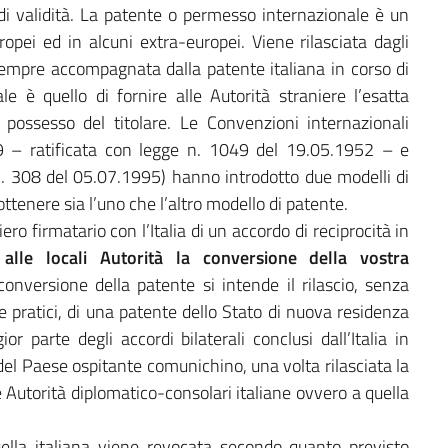
di validità. La patente o permesso internazionale è un
opei ed in alcuni extra-europei. Viene rilasciata dagli
sempre accompagnata dalla patente italiana in corso di
le è quello di fornire alle Autorità straniere l’esatta
 possesso del titolare. Le Convenzioni internazionali
9 – ratificata con legge n. 1049 del 19.05.1952 – e
n. 308 del 05.07.1995) hanno introdotto due modelli di
 ottenere sia l’uno che l’altro modello di patente.
ro firmatario con l’Italia di un accordo di reciprocità in
 alle locali Autorità la conversione della vostra
conversione della patente si intende il rilascio, senza
e pratici, di una patente dello Stato di nuova residenza
r parte degli accordi bilaterali conclusi dall’Italia in
del Paese ospitante comunichino, una volta rilasciata la
 Autorità diplomatico-consolari italiane ovvero a quella
uella italiana viene revocata secondo quanto previsto