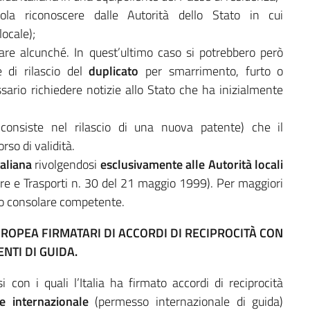
ola riconoscere dalle Autorità dello Stato in cui
locale);
are alcunché. In quest’ultimo caso si potrebbero però
e di rilascio del
duplicato
per smarrimento, furto o
ario richiedere notizie allo Stato che ha inizialmente
consiste nel rilascio di una nuova patente) che il
so di validità.
taliana
rivolgendosi
esclusivamente alle Autorità locali
tture e Trasporti n. 30 del 21 maggio 1999). Per maggiori
cio consolare competente.
ROPEA FIRMATARI DI ACCORDI DI RECIPROCITÀ CON
ENTI DI GUIDA.
 con i quali l’Italia ha firmato accordi di reciprocità
e internazionale
(permesso internazionale di guida)