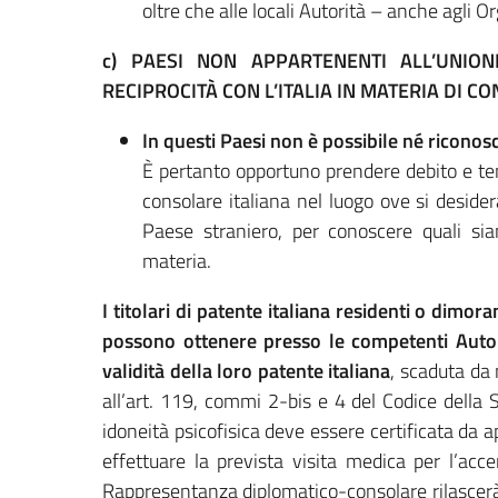
oltre che alle locali Autorità – anche agli O
c) PAESI NON APPARTENENTI ALL’UNIO
RECIPROCITÀ CON L’ITALIA IN MATERIA DI CO
In questi Paesi non è possibile né riconosc
È pertanto opportuno prendere debito e t
consolare italiana nel luogo ove si deside
Paese straniero, per conoscere quali si
materia.
I titolari di patente italiana residenti o dimo
possono ottenere presso le competenti Autori
validità della loro patente italiana
, scaduta da 
all’art. 119, commi 2-bis e 4 del Codice della S
idoneità psicofisica deve essere certificata da
effettuare la prevista visita medica per l’acce
Rappresentanza diplomatico-consolare rilascerà 