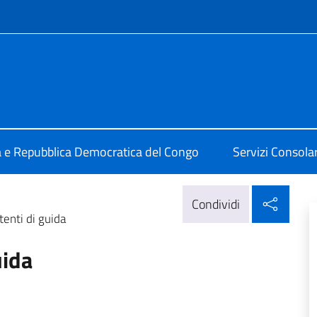
e menù
alia a Kinshasa
ia e Repubblica Democratica del Congo
Servizi Consolari
Condi
Condividi
tenti di guida
uida