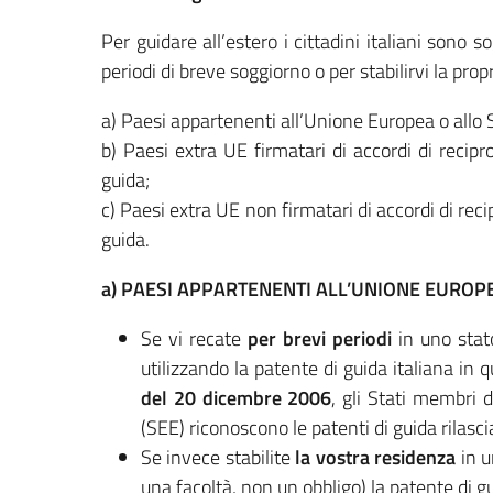
Per guidare all’estero i cittadini italiani sono 
periodi di breve soggiorno o per stabilirvi la prop
a) Paesi appartenenti all’Unione Europea o all
b) Paesi extra UE firmatari di accordi di recipro
guida;
c) Paesi extra UE non firmatari di accordi di recip
guida.
a) PAESI APPARTENENTI ALL’UNIONE EUROP
Se vi recate
per brevi periodi
in uno stat
utilizzando la patente di guida italiana in 
del 20 dicembre 2006
, gli Stati membri 
(SEE) riconoscono le patenti di guida rilascia
Se invece stabilite
la vostra residenza
in u
una facoltà, non un obbligo) la patente di g