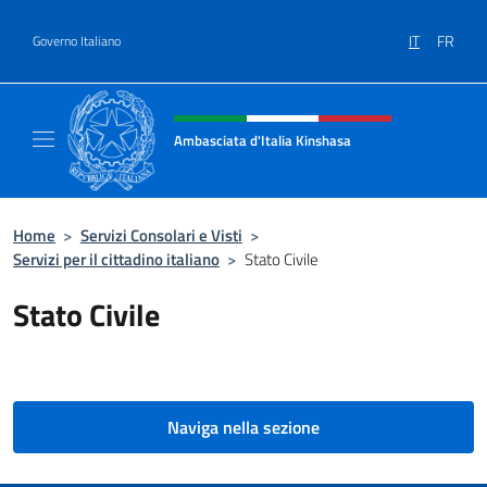
Salta al contenuto
IT
FR
Governo Italiano
Intestazione sito, social e menù
Ambasciata d'Italia Kinshasa
Il sito ufficiale dell'Ambasciata d'Italia a Ki
Home
>
Servizi Consolari e Visti
>
Servizi per il cittadino italiano
>
Stato Civile
Stato Civile
Naviga nella sezione