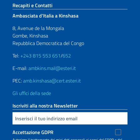
Sezione footer
Recapiti e Contatti
Ambasciata d’Italia a Kinshasa
8, Avenue de la Mongala
Gombe, Kinshasa
Repubblica Democratica del Congo
Tel:
+243 815 553 651
/
652
E-mail:
ambkins.mail@esteri.it
PEC:
amb.kinshasa@cert.esteri.it
Gli uffici della sede
Iscriviti alla nostra Newsletter
Inserisci la tua email
Accettazione GDPR
Autorizzo il trattamento dei miei dati personali ai sensi del GDPR e del